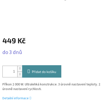
449 Kč
Měrná
do 3 dnů
cena:
Přidat do košíku
Příkon 2 000 W. Ultralehká konstrukce. 3 úrovně nastavení teploty. 2
úrovně nastavení rychlosti.
Detailní informace