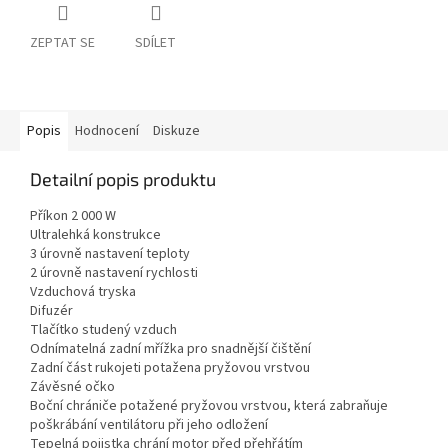
ZEPTAT SE
SDÍLET
Popis
Hodnocení
Diskuze
Detailní popis produktu
Příkon 2 000 W
Ultralehká konstrukce
3 úrovně nastavení teploty
2 úrovně nastavení rychlosti
Vzduchová tryska
Difuzér
Tlačítko studený vzduch
Odnímatelná zadní mřížka pro snadnější čištění
Zadní část rukojeti potažena pryžovou vrstvou
Závěsné očko
Boční chrániče potažené pryžovou vrstvou, která zabraňuje
poškrábání ventilátoru při jeho odložení
Tepelná pojistka chrání motor před přehřátím