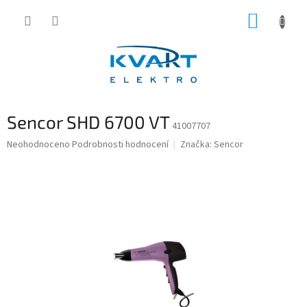
Přejít
NÁKUP
na
obsah
KOŠÍK
Sencor SHD 6700 VT
41007707
Průměrné
Neohodnoceno
Podrobnosti hodnocení
Značka:
Sencor
hodnocení
produktu
je
0,0
z
5
hvězdiček.