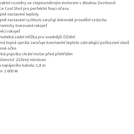
aktní rozměry se stejnosměrným motorem s dlouhou životností
ce Cool Shot pro perfektní fixaci účesu
upně nastavení teploty
upně nastavení rychlosti zaručují dokonalé proudění vzduchu
nomicky tvarovaná rukojeť
pěcí rukojeť
matelná zadní mřížka pro snadnější čištění
ěná topná spirála zaručuje konstantní teplotu zabraňující poškození vlasů
sné očko
lná pojistka chrání motor před přehřátím
lušenství: Zúžený nástavec
a napájecího kabelu: 1,8 m
n: 1 600 W