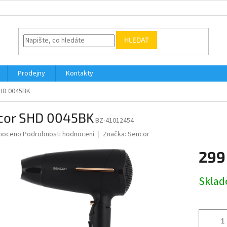
HLEDAT
Prodejny
Kontakty
HD 0045BK
cor SHD 0045BK
BZ-41012454
né
noceno
Podrobnosti hodnocení
Značka:
Sencor
ní
299
u
Měrná
Skla
cena:
ek.