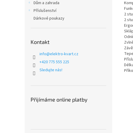
Komp
Dům a zahrada
Funk
Příslušenství
2 st
Dárkové poukazy
2 st
Ergo
Sklá
Odní
Kontakt
Zvln
Závě
Tepe
info
@
elektro-kvart.cz
Přís
+420 775 555 225
Délk
Sledujte nás!
Příko
Přijímáme online platby