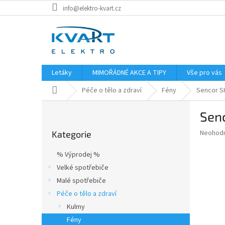
Přejít
info@elektro-kvart.cz
na
obsah
Letáky
MIMOŘÁDNÉ AKCE A TIPY
Vše pro vás
Domů
Péče o tělo a zdraví
Fény
Sencor S
P
Sen
o
Přeskočit
s
Průměr
Neohod
Kategorie
kategorie
t
hodnoce
r
produkt
% Výprodej %
a
je
Velké spotřebiče
0,0
n
z
Malé spotřebiče
n
5
í
Péče o tělo a zdraví
hvězdič
p
Kulmy
a
Fény