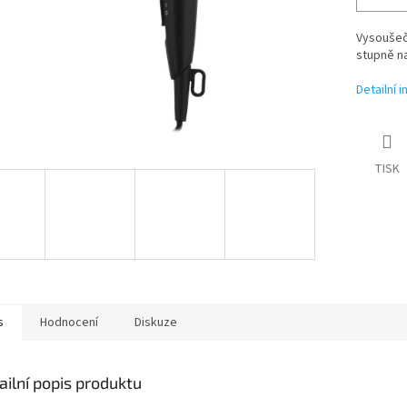
Vysoušeč 
stupně na
Detailní 
TISK
s
Hodnocení
Diskuze
ailní popis produktu