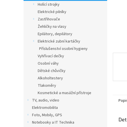
n
Holící strojky
e
Elektrické pilníky
l
Zastřihovače
Žehličky na vlasy
Epilátory, depilátory
Elektrické zubní kartáčky
Příslušenství osobní hygieny
Vyhřívací dečky
Osobní váhy
Dětské chůvičky
Alkoholtestery
Tlakoměry
Kosmetické a masážní přístroje
TV, audio, video
Popi
Elektromobilita
Foto, Mobily, GPS
Det
Notebooky a IT Technika