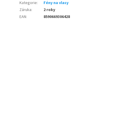
Kategorie
:
Fény na vlasy
Záruka
:
2 roky
EAN
:
8590669306428