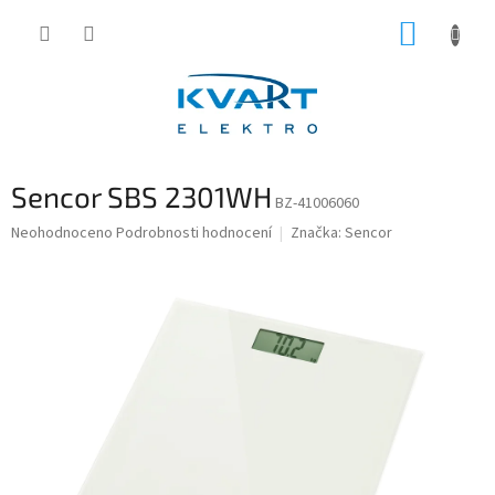
Přejít
NÁKUP
na
obsah
KOŠÍK
Sencor SBS 2301WH
BZ-41006060
Průměrné
Neohodnoceno
Podrobnosti hodnocení
Značka:
Sencor
hodnocení
produktu
je
0,0
z
5
hvězdiček.