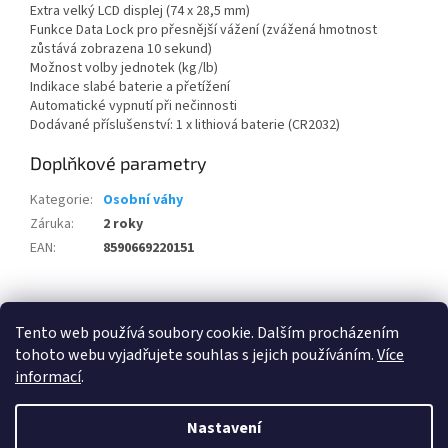
Extra velký LCD displej (74 x 28,5 mm)
Funkce Data Lock pro přesnější vážení (zvážená hmotnost
zůstává zobrazena 10 sekund)
Možnost volby jednotek (kg/lb)
Indikace slabé baterie a přetížení
Automatické vypnutí při nečinnosti
Dodávané příslušenství: 1 x lithiová baterie (CR2032)
Doplňkové parametry
Kategorie
:
Osobní váhy
Záruka
:
2 roky
EAN
:
8590669220151
Z
á
Tento web používá soubory cookie. Dalším procházením
100 % zákazníků Heureka.cz nás doporučuje!
Zboží.cz
Firmy.cz
p
tohoto webu vyjadřujete souhlas s jejich používáním.
Více
a
informací
.
t
í
Nastavení
Vytvořil Shoptet