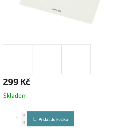
299 Kč
Měrná
Skladem
cena:
Přidat do košíku