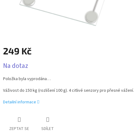
249 Kč
Měrná
Na dotaz
cena:
Položka byla vyprodána…
Váživost do 150 kg (rozlišení 100 g). 4 citlivé senzory pro přesné vážení.
Detailní informace
ZEPTAT SE
SDÍLET