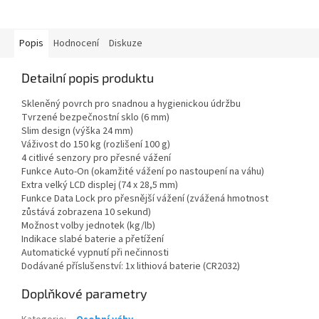
Popis
Hodnocení
Diskuze
Detailní popis produktu
Skleněný povrch pro snadnou a hygienickou údržbu
Tvrzené bezpečnostní sklo (6 mm)
Slim design (výška 24 mm)
Váživost do 150 kg (rozlišení 100 g)
4 citlivé senzory pro přesné vážení
Funkce Auto-On (okamžité vážení po nastoupení na váhu)
Extra velký LCD displej (74 x 28,5 mm)
Funkce Data Lock pro přesnější vážení (zvážená hmotnost
zůstává zobrazena 10 sekund)
Možnost volby jednotek (kg/lb)
Indikace slabé baterie a přetížení
Automatické vypnutí při nečinnosti
Dodávané příslušenství: 1x lithiová baterie (CR2032)
Doplňkové parametry