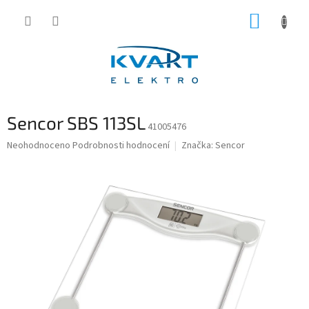
Přejít
NÁKUP
na
obsah
KOŠÍK
Sencor SBS 113SL
41005476
Průměrné
Neohodnoceno
Podrobnosti hodnocení
Značka:
Sencor
hodnocení
produktu
je
0,0
z
5
hvězdiček.