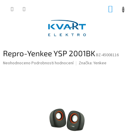
Přejít
NÁKUP
na
obsah
KOŠÍK
Repro-Yenkee YSP 2001BK
BZ-45008116
Průměrné
Neohodnoceno
Podrobnosti hodnocení
Značka:
Yenkee
hodnocení
produktu
je
0,0
z
5
hvězdiček.