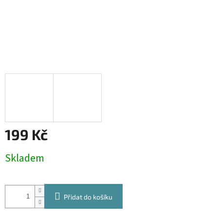
199 Kč
Měrná
Skladem
cena:
Přidat do košíku