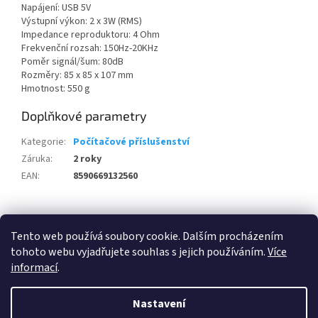
Napájení: USB 5V
Výstupní výkon: 2 x 3W (RMS)
Impedance reproduktoru: 4 Ohm
Frekvenční rozsah: 150Hz-20KHz
Poměr signál/šum: 80dB
Rozměry: 85 x 85 x 107 mm
Hmotnost: 550 g
Doplňkové parametry
Kategorie
:
Počítačové příslušenství
Záruka
:
2 roky
EAN
:
8590669132560
Z
á
Tento web používá soubory cookie. Dalším procházením
100 % zákazníků Heureka.cz nás doporučuje!
Zboží.cz
Firmy.cz
p
tohoto webu vyjadřujete souhlas s jejich používáním.
Více
a
informací
.
t
í
Nastavení
Vytvořil Shoptet