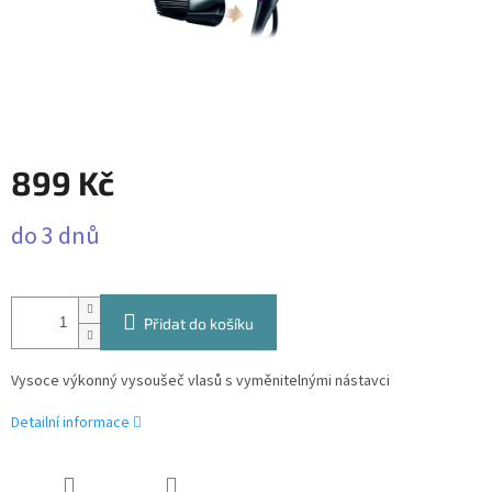
899 Kč
Měrná
do 3 dnů
cena:
Přidat do košíku
Vysoce výkonný vysoušeč vlasů s vyměnitelnými nástavci
Detailní informace