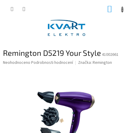
Přejít
NÁKUP
na
obsah
KOŠÍK
Remington D5219 Your Style
41002661
Průměrné
Neohodnoceno
Podrobnosti hodnocení
Značka:
Remington
hodnocení
produktu
je
0,0
z
5
hvězdiček.