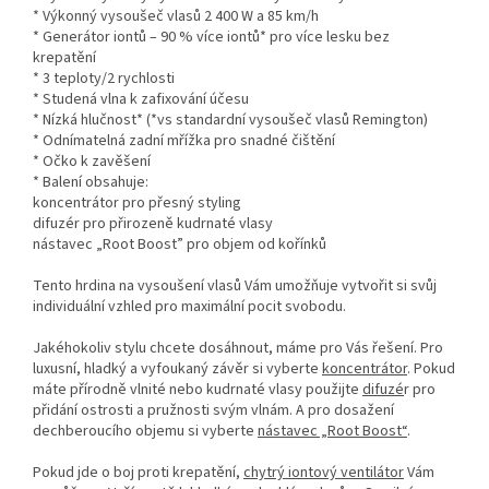
* Výkonný vysoušeč vlasů 2 400 W a 85 km/h
* Generátor iontů – 90 % více iontů* pro více lesku bez
krepatění
* 3 teploty/2 rychlosti
* Studená vlna k zafixování účesu
* Nízká hlučnost* (*vs standardní vysoušeč vlasů Remington)
* Odnímatelná zadní mřížka pro snadné čištění
* Očko k zavěšení
* Balení obsahuje:
koncentrátor pro přesný styling
difuzér pro přirozeně kudrnaté vlasy
nástavec „Root Boost” pro objem od kořínků
Tento hrdina na vysoušení vlasů Vám umožňuje vytvořit si svůj
individuální vzhled pro maximální pocit svobodu.
Jakéhokoliv stylu chcete dosáhnout, máme pro Vás řešení. Pro
luxusní, hladký a vyfoukaný závěr si vyberte
koncentrátor
. Pokud
máte přírodně vlnité nebo kudrnaté vlasy použijte
difuzé
r pro
přidání ostrosti a pružnosti svým vlnám. A pro dosažení
dechberoucího objemu si vyberte
nástavec „Root Boost“
.
Pokud jde o boj proti krepatění,
chytrý iontový ventilátor
Vám