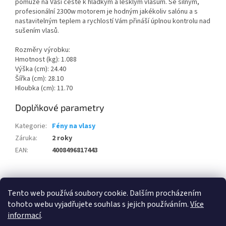
pomůže na Vaší cestě k hladkým a lesklým vlasům. Se silným,
profesionální 2300w motorem je hodným jakékoliv salónu a s
nastavitelným teplem a rychlostí Vám přináší úplnou kontrolu nad
sušením vlasů.
Rozměry výrobku:
Hmotnost (kg): 1.088
Výška (cm): 24.40
Šířka (cm): 28.10
Hloubka (cm): 11.70
Doplňkové parametry
Kategorie
:
Fény na vlasy
Záruka
:
2 roky
EAN
:
4008496817443
Z
á
Tento web používá soubory cookie. Dalším procházením
100 % zákazníků Heureka.cz nás doporučuje!
Zboží.cz
Firmy.cz
p
tohoto webu vyjadřujete souhlas s jejich používáním.
Více
a
informací
.
t