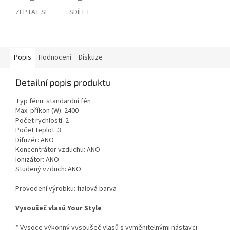
ZEPTAT SE
SDÍLET
Popis
Hodnocení
Diskuze
Detailní popis produktu
Typ fénu: standardní fén
Max. příkon (W): 2400
Počet rychlostí: 2
Počet teplot: 3
Difuzér: ANO
Koncentrátor vzduchu: ANO
Ionizátor: ANO
Studený vzduch: ANO
Provedení výrobku: fialová barva
Vysoušeč vlasů Your Style
* Vysoce výkonný vysoušeč vlasů s vyměnitelnými nástavci