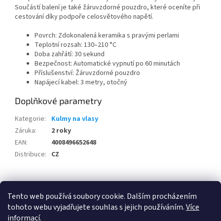
Součástí balení je také žáruvzdorné pouzdro, které oceníte při
cestování díky podpoře celosvětového napětí.
Povrch: Zdokonalená keramika s pravými perlami
Teplotní rozsah: 130–210 °C
Doba zahřátí: 30 sekund
Bezpečnost: Automatické vypnutí po 60 minutách
Příslušenství: Žáruvzdorné pouzdro
Napájecí kabel: 3 metry, otočný
Doplňkové parametry
Kategorie
:
Kulmy na vlasy
Záruka
:
2 roky
EAN
:
4008496652648
Distribuce
:
CZ
Z
á
Tento web používá soubory cookie. Dalším procházením
100 % zákazníků Heureka.cz nás doporučuje!
Zboží.cz
Firmy.cz
p
tohoto webu vyjadřujete souhlas s jejich používáním.
Více
a
informací
.