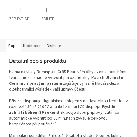
ZEPTAT SE
SDÍLET
Popis
Hodnocení
Diskuze
Detailní popis produktu
Kulma na vlasy Remington Ci 95 Pearl vám díky svému kónickému
tvaru umožní snadno vytvořit přirozené vlny. Povrch
Ultimate
Ceramic s pravými perlami
zajišťuje výrazně hladší skluz a
dlouhotrvající výsledek vaší úpravy účesu.
Přístroj disponuje digitálním displejem s nastavitelnou teplotou v
rozmezí 130 až 210 °C a funkcí zámku LCD displeje.
Rychlé
zahřátí během 30 sekund
zkracuje dobu přípravy, zatímco
automatické vypnutí po 60 minutách zvyšuje celkovou
bezpečnost při používání.
Manipulaci usnadňuje 3m otočný kabel a studený konec kulmy.