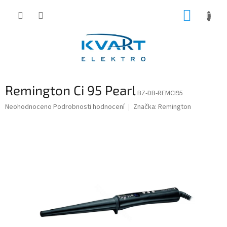
Přejít
NÁKUP
na
obsah
KOŠÍK
Remington Ci 95 Pearl
BZ-DB-REMCI95
Průměrné
Neohodnoceno
Podrobnosti hodnocení
Značka:
Remington
hodnocení
produktu
je
0,0
z
5
hvězdiček.