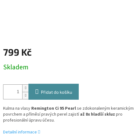
799 Kč
Měrná
Skladem
cena:
Přidat do košíku
Kulma na vlasy
Remington Ci 95 Pearl
se zdokonaleným keramickým
povrchem a příměsí pravých perel zajistí
až 8x hladší skluz
pro
profesionální úpravu účesu.
Detailní informace