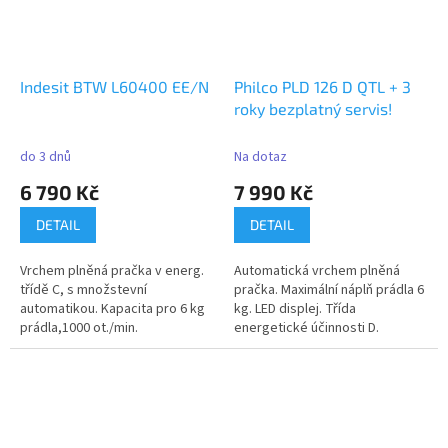
Indesit BTW L60400 EE/N
Philco PLD 126 D QTL + 3
roky bezplatný servis!
do 3 dnů
Na dotaz
6 790 Kč
7 990 Kč
DETAIL
DETAIL
Vrchem plněná pračka v energ.
Automatická vrchem plněná
třídě C, s množstevní
pračka. Maximální náplň prádla 6
automatikou. Kapacita pro 6 kg
kg. LED displej. Třída
prádla,1000 ot./min.
energetické účinnosti D.
Maximální...