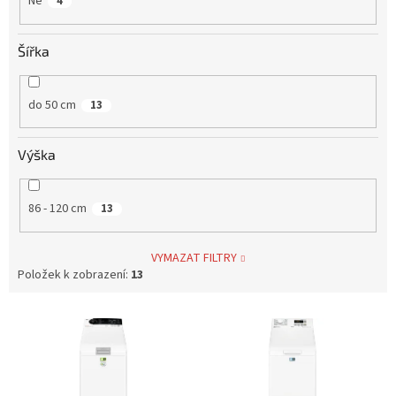
Ne
4
Šířka
do 50 cm
13
Výška
86 - 120 cm
13
VYMAZAT FILTRY
Položek k zobrazení:
13
V
ý
p
i
s