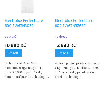
Electrolux PerfectCare
Electrolux PerfectCare
600 EW6TN3062
600 EW6TN3262C
do 3 dnů
Na dotaz
10 990 Kč
12 990 Kč
DETAIL
DETAIL
Vrchem plněná pračka s
Vrchem plněná pračka • kapacita
kapacitou 6 kg. Energetická
6 kg • energetická třída D • 1200
třída D. 1000 ot./min. Český
ot./min. • český panel • parní
panel. Parní praní. Technologie...
praní • technologie...