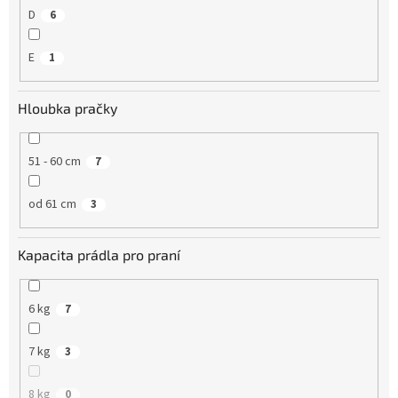
D
6
E
1
Hloubka pračky
51 - 60 cm
7
od 61 cm
3
Kapacita prádla pro praní
6 kg
7
7 kg
3
8 kg
0