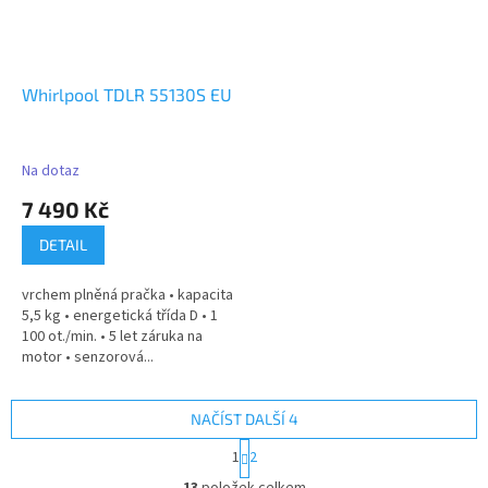
Whirlpool TDLR 55130S EU
Na dotaz
7 490 Kč
DETAIL
vrchem plněná pračka • kapacita
5,5 kg • energetická třída D • 1
100 ot./min. • 5 let záruka na
motor • senzorová...
NAČÍST DALŠÍ 4
S
1
2
t
O
r
13
položek celkem