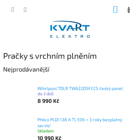
Přejít
NÁKUP
na
obsah
KOŠÍK
Pračky s vrchním plněním
Nejprodávanější
Whirlpool TDLR TW622DSFCCS český panel
do 3 dnů
8 990 Kč
Philco PLDI 138 A TL E05 + 3 roky bezplatný
servis!
Skladem
10 990 Kč