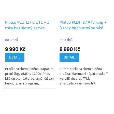
Philco PLD 127 C QTL + 3
Philco PLDI 127 ATL King +
roky bezplatný servis!
3 roky bezplatný servis!
do 3 dnů
do 3 dnů
9 990 Kč
9 990 Kč
DETAIL
DETAIL
Pračka vrchem plněná, kapacita
Automatická vrchem plněná
praní 7kg, otáčky 1200ot/min,
pračka. Maximální náplň prádla 7
LED displej, 16 programů, čištění
kg. LED displej. Třída
bubnu, parní program,...
energetické účinnosti A.
Maximální...