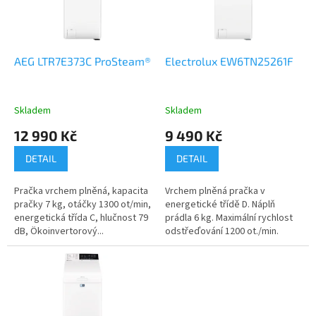
p
r
o
d
AEG LTR7E373C ProSteam®
Electrolux EW6TN25261F
u
k
t
Skladem
Skladem
ů
12 990 Kč
9 490 Kč
DETAIL
DETAIL
Pračka vrchem plněná, kapacita
Vrchem plněná pračka v
pračky 7 kg, otáčky 1300 ot/min,
energetické třídě D. Náplň
energetická třída C, hlučnost 79
prádla 6 kg. Maximální rychlost
dB, Ökoinvertorový...
odstřeďování 1200 ot./min.
Ukazatel...