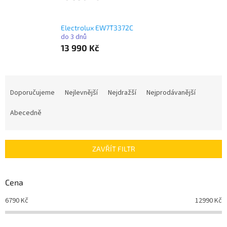
Electrolux EW7T3372C
do 3 dnů
13 990 Kč
Ř
a
Doporučujeme
Nejlevnější
Nejdražší
Nejprodávanější
z
e
Abecedně
n
í
p
ZAVŘÍT FILTR
r
o
d
Cena
u
6790
Kč
12990
Kč
k
t
ů