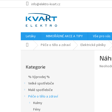
Přejít
info@elektro-kvart.cz
na
obsah
Letáky
MIMOŘÁDNÉ AKCE A TIPY
Vše pro vás
Domů
Péče o tělo a zdraví
Elektrické pilníky
P
Náhr
o
Přeskočit
s
Průměr
Neohod
Kategorie
kategorie
t
hodnoce
r
produkt
% Výprodej %
a
je
Velké spotřebiče
0,0
n
z
Malé spotřebiče
n
5
í
Péče o tělo a zdraví
hvězdič
p
Kulmy
a
Fény