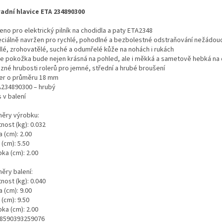
adní hlavice ETA 234890300
eno pro elektrický pilník na chodidla a paty ETA2348
eciálně navržen pro rychlé, pohodlné a bezbolestné odstraňování nežádouc
dlé, zrohovatělé, suché a odumřelé kůže na nohách i rukách
še pokožka bude nejen krásná na pohled, ale i měkká a sametově hebká na
ůzné hrubosti rolerů pro jemné, střední a hrubé broušení
ler o průměru 18 mm
A234890300 – hrubý
s v balení
ěry výrobku:
nost (kg): 0.032
 (cm): 2.00
 (cm): 5.50
ka (cm): 2.00
ěry balení:
nost (kg): 0.040
 (cm): 9.00
 (cm): 9.50
ka (cm): 2.00
 8590393259076