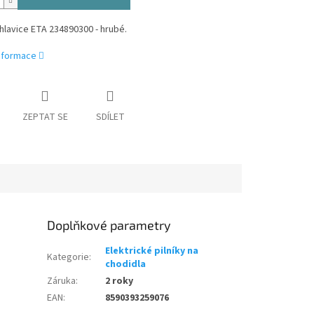
hlavice ETA 234890300 - hrubé.
informace
ZEPTAT SE
SDÍLET
Doplňkové parametry
Elektrické pilníky na
Kategorie
:
chodidla
Záruka
:
2 roky
EAN
:
8590393259076