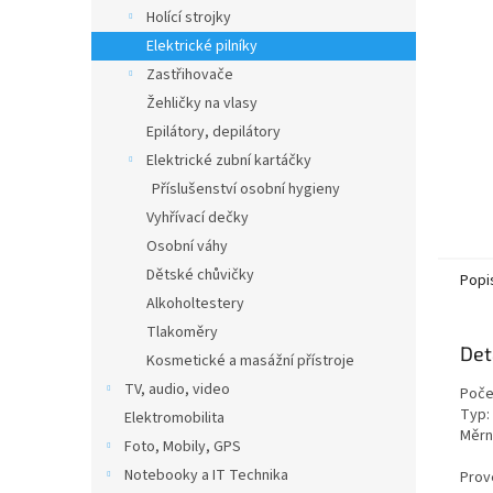
n
Holící strojky
e
Elektrické pilníky
l
Zastřihovače
Žehličky na vlasy
Epilátory, depilátory
Elektrické zubní kartáčky
Příslušenství osobní hygieny
Vyhřívací dečky
Osobní váhy
Dětské chůvičky
Popi
Alkoholtestery
Tlakoměry
Det
Kosmetické a masážní přístroje
TV, audio, video
Počet
Typ: 
Elektromobilita
Měrn
Foto, Mobily, GPS
Notebooky a IT Technika
Prov