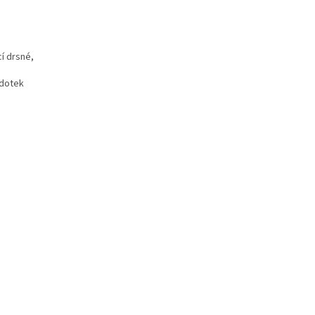
í drsné,
 dotek