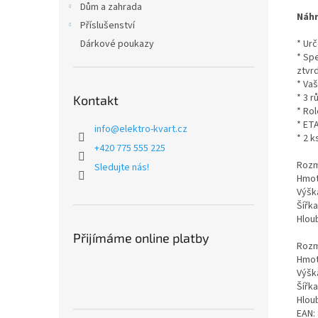
Dům a zahrada
Náhr
Příslušenství
Dárkové poukazy
* Urč
* Sp
ztvr
* Va
* 3 r
Kontakt
* Ro
* ET
info
@
elektro-kvart.cz
* 2 k
+420 775 555 225
Rozm
Sledujte nás!
Hmot
Výška
Šířka
Hloub
Přijímáme online platby
Rozm
Hmot
Výška
Šířka
Hloub
EAN: