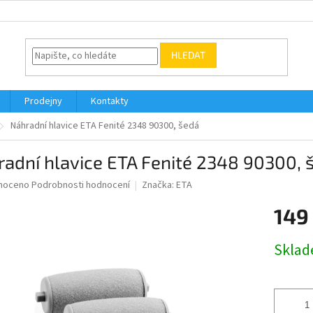
HLEDAT
Prodejny
Kontakty
Náhradní hlavice ETA Fenité 2348 90300, šedá
adní hlavice ETA Fenité 2348 90300, 
né
noceno
Podrobnosti hodnocení
Značka:
ETA
ní
149
u
Měrná
Skla
cena:
ek.