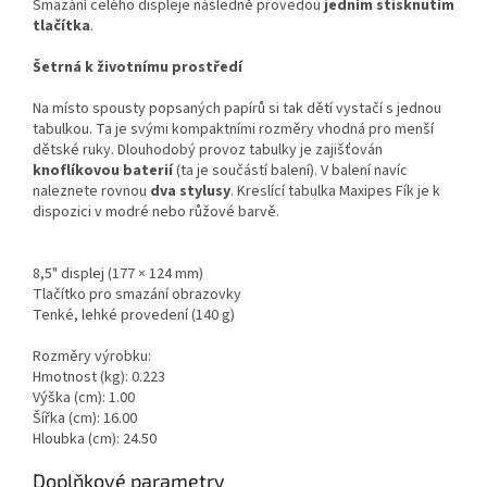
Smazání celého displeje následně provedou
jedním stisknutím
tlačítka
.
Šetrná k životnímu prostředí
Na místo spousty popsaných papírů si tak dětí vystačí s jednou
tabulkou. Ta je svými kompaktními rozměry vhodná pro menší
dětské ruky. Dlouhodobý provoz tabulky je zajišťován
knoflíkovou baterií
(ta je součástí balení). V balení navíc
naleznete rovnou
dva stylusy
. Kreslící tabulka Maxipes Fík je k
dispozici v modré nebo růžové barvě.
8,5" displej (177 × 124 mm)
Tlačítko pro smazání obrazovky
Tenké, lehké provedení (140 g)
Rozměry výrobku:
Hmotnost (kg): 0.223
Výška (cm): 1.00
Šířka (cm): 16.00
Hloubka (cm): 24.50
Doplňkové parametry