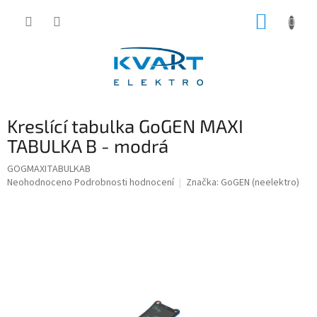
Přejít
NÁKUP
na
obsah
KOŠÍK
Kreslící tabulka GoGEN MAXI
TABULKA B - modrá
GOGMAXITABULKAB
Průměrné
Neohodnoceno
Podrobnosti hodnocení
Značka:
GoGEN (neelektro)
hodnocení
produktu
je
0,0
z
5
hvězdiček.