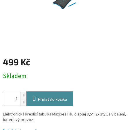
499 Kč
Měrná
Skladem
cena:
Přidat do košíku
Elektronická kreslící tabulka Maxipes Fík, displej 8,5“, 2x stylus v balení,
bateriový provoz