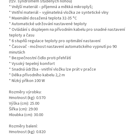
(tzv. syndromem studených nohou)
* Vnější materiál – příjemná a měkká mikroplyš;
* Vnitřní materiál – vyjímatelná vložka ze syntetické vlny
* Maximální dosažená teplota 32-35 °C
* Automatické udržování nastavené teploty
* Ovládání s displejem na přívodním kabelu pro snadné nastavení
teploty a času
* 6 stupňů regulace teploty pro optimální nastavení
* Časovač - možnost nastavení automatického vypnutí po 90
minutách
* Bezpečnostní čidlo proti přehřátí
* Vysoký tepelný komfort
* Snadná údržba - vnitřní vložku lze prát v pračce
* Délka přívodního kabelu 2,2 m
* Nízký příkon 100 W
Rozměry výrobku:
Hmotnost (kg): 0.570
Výška (cm): 25.00
Šířka (cm): 29.00
Hloubka (cm): 30.00
Rozměry balení:
Hmotnost (kg): 0.820