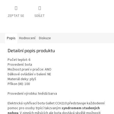
ZEPTAT SE
SDÍLET
Popis
Hodnocení
Diskuze
Detailní popis produktu
Počet teplot: 6
Provedení: bota
Možnost praní v pračce: ANO
Dálkové ovládání v balení: NE
Materiál deky: plyš
Příkon (W): 100
Provedení výrobku: hnědá barva
Elektrická vyhřívací bota Gallet CCH210 představuje každodenní
pomoc pro osoby trpící takzvaným
syndromem studených
nohou
. V zimních měsících ale bota dostává skvělé možnosti