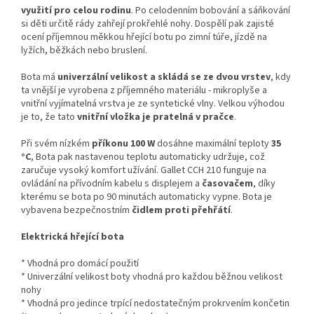
využití pro celou rodinu
. Po celodenním bobování a sáňkování
si děti určitě rády zahřejí prokřehlé nohy. Dospělí pak zajisté
ocení příjemnou měkkou hřející botu po zimní túře, jízdě na
lyžích, běžkách nebo bruslení.
Bota má
univerzální velikost a skládá se ze dvou vrstev
, kdy
ta vnější je vyrobena z příjemného materiálu - mikroplyše a
vnitřní vyjímatelná vrstva je ze syntetické vlny. Velkou výhodou
je to, že tato
vnitřní vložka je pratelná v pračce
.
Při svém nízkém
příkonu 100 W
dosáhne maximální teploty
35
°C
, Bota pak nastavenou teplotu automaticky udržuje, což
zaručuje vysoký komfort užívání. Gallet CCH 210 funguje na
ovládání na přívodním kabelu s displejem a
časovačem
, díky
kterému se bota po 90 minutách automaticky vypne. Bota je
vybavena bezpečnostním
čidlem proti přehřátí
.
Elektrická hřející bota
* Vhodná pro domácí použití
* Univerzální velikost boty vhodná pro každou běžnou velikost
nohy
* Vhodná pro jedince trpící nedostatečným prokrvením končetin