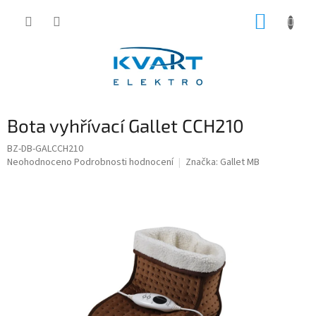
Přejít
NÁKUP
na
obsah
KOŠÍK
Bota vyhřívací Gallet CCH210
BZ-DB-GALCCH210
Průměrné
Neohodnoceno
Podrobnosti hodnocení
Značka:
Gallet MB
hodnocení
produktu
je
0,0
z
5
hvězdiček.