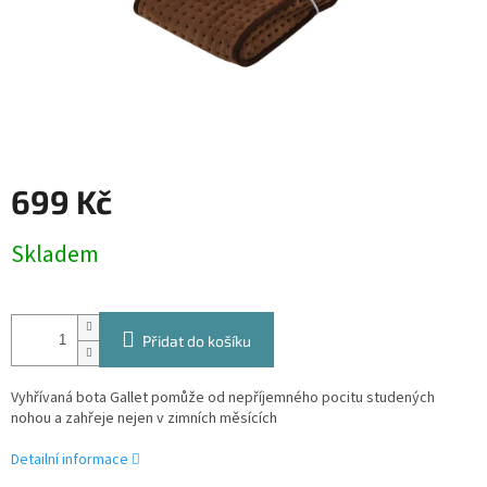
699 Kč
Měrná
Skladem
cena:
Přidat do košíku
Vyhřívaná bota Gallet pomůže od nepříjemného pocitu studených
nohou a zahřeje nejen v zimních měsících
Detailní informace