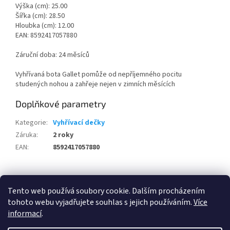
Výška (cm): 25.00
Šířka (cm): 28.50
Hloubka (cm): 12.00
EAN: 8592417057880
Záruční doba: 24 měsíců
Vyhřívaná bota Gallet pomůže od nepříjemného pocitu
studených nohou a zahřeje nejen v zimních měsících
Doplňkové parametry
Kategorie
:
Vyhřívací dečky
Záruka
:
2 roky
EAN
:
8592417057880
Z
á
Tento web používá soubory cookie. Dalším procházením
100 % zákazníků Heureka.cz nás doporučuje!
Zboží.cz
Firmy.cz
p
tohoto webu vyjadřujete souhlas s jejich používáním.
Více
a
informací
.
t