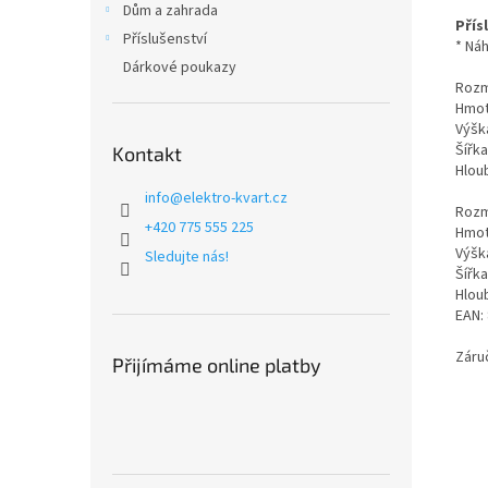
Dům a zahrada
Přís
Příslušenství
* Náh
Dárkové poukazy
Rozm
Hmot
Výška
Šířka
Kontakt
Hloub
info
@
elektro-kvart.cz
Rozm
+420 775 555 225
Hmot
Výška
Sledujte nás!
Šířka
Hloub
EAN:
Záru
Přijímáme online platby