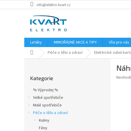
Přejít
info@elektro-kvart.cz
na
obsah
Letáky
MIMOŘÁDNÉ AKCE A TIPY
Vše pro vás
Domů
Péče o tělo a zdraví
Elektrické zubní kart
P
Náhr
o
Přeskočit
s
Průměr
Neohod
Kategorie
kategorie
t
hodnoce
r
produkt
% Výprodej %
a
je
Velké spotřebiče
0,0
n
z
Malé spotřebiče
n
5
í
Péče o tělo a zdraví
hvězdič
p
Kulmy
a
Fény