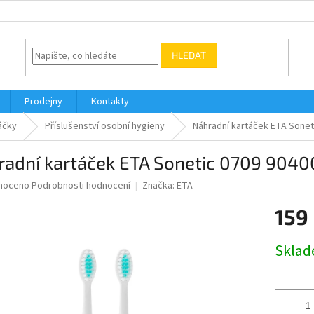
HLEDAT
Prodejny
Kontakty
áčky
Příslušenství osobní hygieny
Náhradní kartáček ETA Sonet
adní kartáček ETA Sonetic 0709 9040
né
noceno
Podrobnosti hodnocení
Značka:
ETA
ní
159
u
Měrná
Skla
cena:
ek.