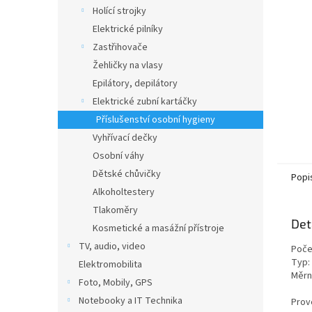
n
Holící strojky
e
Elektrické pilníky
l
Zastřihovače
Žehličky na vlasy
Epilátory, depilátory
Elektrické zubní kartáčky
Příslušenství osobní hygieny
Vyhřívací dečky
Osobní váhy
Dětské chůvičky
Popi
Alkoholtestery
Tlakoměry
Det
Kosmetické a masážní přístroje
TV, audio, video
Počet
Typ:
Elektromobilita
Měrn
Foto, Mobily, GPS
Notebooky a IT Technika
Prov