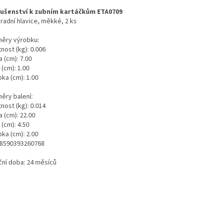
lušenství k zubním kartáčkům ETA0709
radní hlavice, měkké, 2 ks
ěry výrobku:
nost (kg): 0.006
 (cm): 7.00
 (cm): 1.00
ka (cm): 1.00
ěry balení:
nost (kg): 0.014
 (cm): 22.00
 (cm): 4.50
ka (cm): 2.00
 8590393260768
ční doba: 24 měsíců