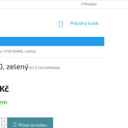
Přihlášení
NÁKUPNÍ
Prázdný košík
KOŠÍK
ic 0709 90400, zelený
0, zelený
BZ-ETA070990400
 Kč
dem
Přidat do košíku