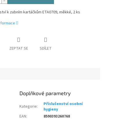
ství k zubním kartáčkům ETA0709, měkké, 2 ks
informace
ZEPTAT SE
SDÍLET
Doplňkové parametry
Příslušenství osobní
Kategorie
:
hygieny
EAN
:
8590393260768