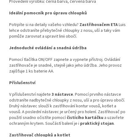
Provedení výrobku: černá barva, červená barva
Ideální pomocník pro úpravu chloupků
Potrpíte si na detaily vašeho vzhledu?
Zastřihovačem ETA
Luis
lehce odstraníte přebytečné chloupky z nosu, uší a taky vám
pomůže zarovnat a upravit linii obočí.
Jednoduché ovládání a snadná údržba
Pomocí tlačítka ON/OFF zapnete a vypnete přístroj. Ovládání
zastřihovače je snadné, stejně jako jeho údržba. Jeho provoz
zajišťuje 1 ks baterie AA.
Příslušenství
V příslušenství najdete
3 nástavce
. Pomocí prvního nástavce
odstraníte nadbytečné chloupky z nosu, uší a pro úpravu obočí.
Druhý nástavec slouží k zastřihování kontur vousů, kotlet a
vousů. A poslední nástavec je určený pro holení. Zastřihovač po
použití snadno očistíte pomocí
čistícího kartáčku
a uzavřete
ochranným krytem. Součástí balení je i
praktický stojan
.
Zastřihovač chloupků a kotlet