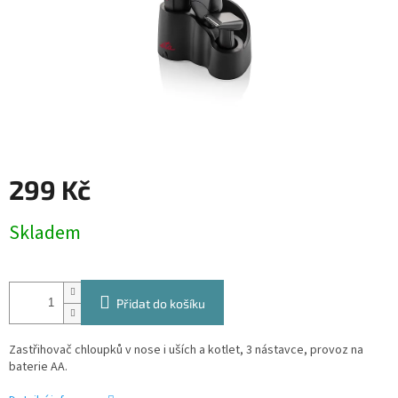
299 Kč
Měrná
Skladem
cena:
Přidat do košíku
Zastřihovač chloupků v nose i uších a kotlet, 3 nástavce, provoz na
baterie AA.