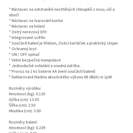
* Nástavec na odstranění nechtěných chloupků z nosu, uší a
obočí
* Nástavec na tvarování kontur
* Nástavec na holení
* Ostrý nerezový břit
* Integrované světlo
* Součástí balení je hřeben, čisticí kartáček a praktický stojan
* Ochranný kryt
* ON / OFF spínač
* Velmi bezpečná manipulace
* Jednoduché ovládání a snadná údržba
* Provoz na 1 ks baterie AA (není součástí balení)
* Deklarovaná hladina akustického výkonu 68 dB(A) re 1pW
Rozměry výrobku:
Hmotnost (kg): 0.130
Výška (cm): 13.50
Šířka (cm): 2.50
Hloubka (cm): 3.00
Rozměry balení:
Hmotnost (kg): 0.239