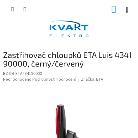
Přejít
NÁKUP
na
obsah
KOŠÍK
Zastřihovač chloupků ETA Luis 4341
90000, černý/červený
BZ-DB-ETA434190000
Průměrné
Neohodnoceno
Podrobnosti hodnocení
Značka:
ETA
hodnocení
produktu
je
0,0
z
5
hvězdiček.