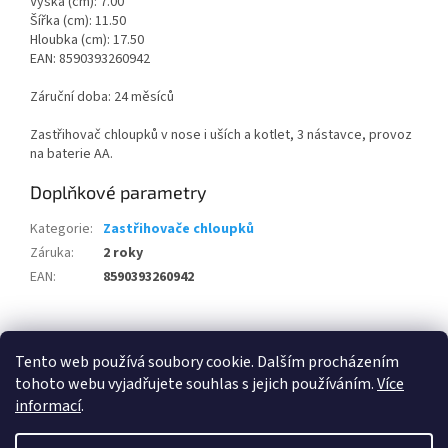
Výška (cm): 7.00
Šířka (cm): 11.50
Hloubka (cm): 17.50
EAN: 8590393260942
Záruční doba: 24 měsíců
Zastřihovač chloupků v nose i uších a kotlet, 3 nástavce, provoz
na baterie AA.
Doplňkové parametry
Kategorie
:
Zastřihovače chloupků
Záruka
:
2 roky
EAN
:
8590393260942
Z
á
Tento web používá soubory cookie. Dalším procházením
100 % zákazníků Heureka.cz nás doporučuje!
Zboží.cz
Firmy.cz
p
tohoto webu vyjadřujete souhlas s jejich používáním.
Více
a
informací
.
t
í