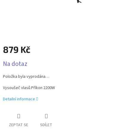
879 Kč
Měrná
Na dotaz
cena:
Položka byla vyprodána…
Vysoušeč vlasů.Příkon 2200W
Detailní informace
ZEPTAT SE
SDÍLET