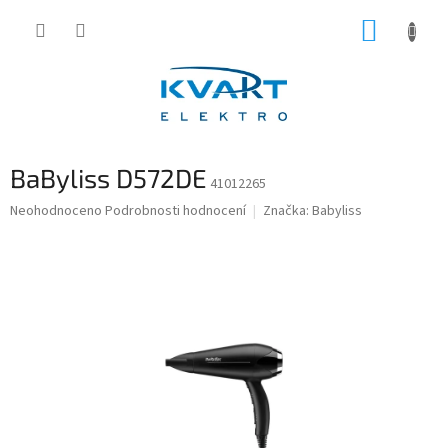
Přejít
NÁKUP
na
obsah
KOŠÍK
BaByliss D572DE
41012265
Průměrné
Neohodnoceno
Podrobnosti hodnocení
Značka:
Babyliss
hodnocení
produktu
je
0,0
z
5
hvězdiček.