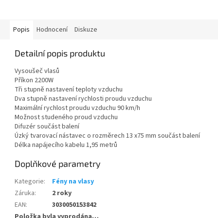
Popis
Hodnocení
Diskuze
Detailní popis produktu
Vysoušeč vlasů
Příkon 2200W
Tři stupně nastavení teploty vzduchu
Dva stupně nastavení rychlosti proudu vzduchu
Maximální rychlost proudu vzduchu 90 km/h
Možnost studeného proud vzduchu
Difuzér součást balení
Úzký tvarovací nástavec o rozměrech 13 x75 mm součást balení
Délka napájecího kabelu 1,95 metrů
Doplňkové parametry
Kategorie
:
Fény na vlasy
Záruka
:
2 roky
EAN
:
3030050153842
Položka byla vyprodána…